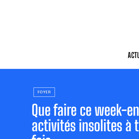
ACT
FOYER
Que faire ce week-en
activités insolites à