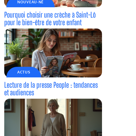
NOUVEAU-NÉ
Pourquoi choisir une crèche à Saint-Lô
pour le bien-être de votre enfant
ACTUS
Lecture de la presse People : tendances
et audiences