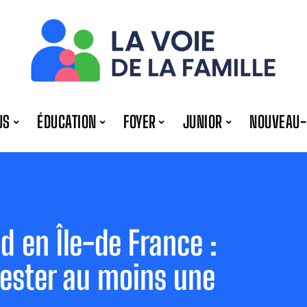
US
ÉDUCATION
FOYER
JUNIOR
NOUVEAU-
d en Île-de France :
 tester au moins une