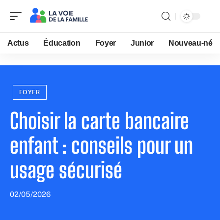
Actus
Éducation
Foyer
Junior
Nouveau-né
FOYER
Choisir la carte bancaire
enfant : conseils pour un
usage sécurisé
02/05/2026