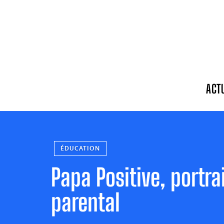
ACT
ÉDUCATION
Papa Positive, portra
parental