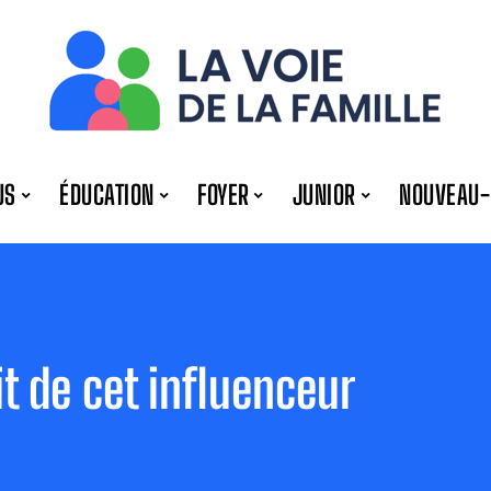
US
ÉDUCATION
FOYER
JUNIOR
NOUVEAU-
it de cet influenceur