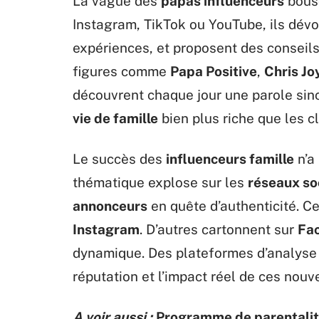
La vague des
papas influenceurs
bousc
Instagram, TikTok ou YouTube, ils dévoi
expériences, et proposent des conseils
figures comme
Papa Positive
,
Chris Jo
découvrent chaque jour une parole sincè
vie de famille
bien plus riche que les cl
Le succès des
influenceurs famille
n’a
thématique explose sur les
réseaux so
annonceurs
en quête d’authenticité. Ce
Instagram
. D’autres cartonnent sur
Fa
dynamique. Des plateformes d’analys
réputation et l’impact réel de ces no
A voir aussi :
Programme de parentalité 