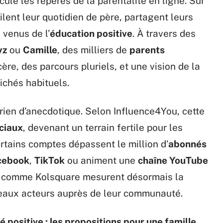
ule les repères de la parentalité en ligne. Sur
lent leur quotidien de père, partagent leurs
 venus de l’
éducation positive
. À travers des
yz
ou
Camille
, des milliers de
parents
re, des parcours pluriels, et une vision de la
ichés habituels.
 rien d’anecdotique. Selon Influence4You, cette
ciaux
, devenant un terrain fertile pour les
rtains comptes dépassent le million d’
abonnés
cebook
,
TikTok
ou animent une
chaîne YouTube
e comme Kolsquare mesurent désormais la
uveaux acteurs auprès de leur communauté.
positive : les propositions pour une famille