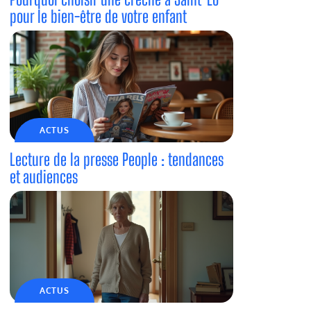
pour le bien-être de votre enfant
ACTUS
Lecture de la presse People : tendances
et audiences
ACTUS