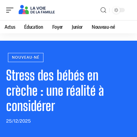
Actus
Éducation
Foyer
Junior
Nouveau-né
NOUVEAU-NÉ
Stress des bébés en
crèche : une réalité à
considérer
25/12/2025