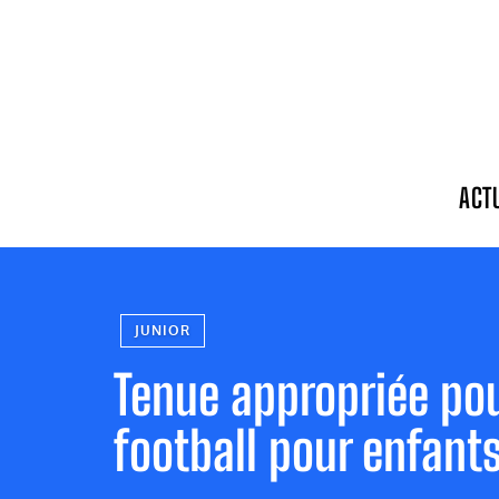
ACT
JUNIOR
Tenue appropriée po
football pour enfant