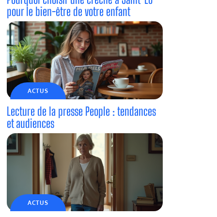
pour le bien-être de votre enfant
ACTUS
Lecture de la presse People : tendances
et audiences
ACTUS