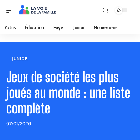
Actus
Éducation
Foyer
Junior
Nouveau-né
JUNIOR
Jeux de société les plus
joués au monde : une liste
complète
07/01/2026