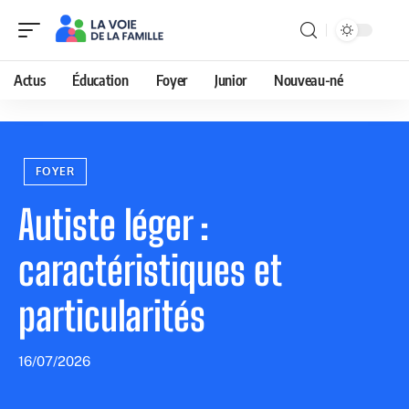
Actus
Éducation
Foyer
Junior
Nouveau-né
FOYER
Autiste léger :
caractéristiques et
particularités
16/07/2026