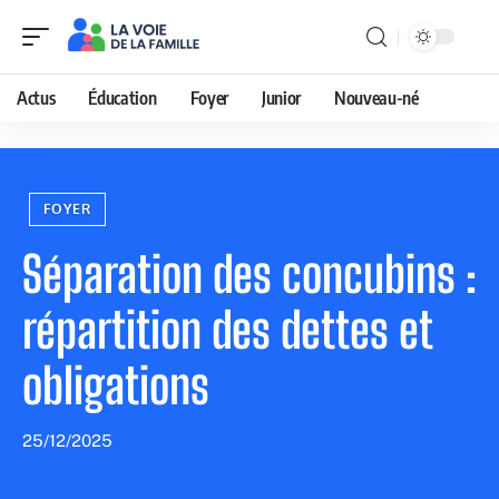
Actus
Éducation
Foyer
Junior
Nouveau-né
FOYER
Séparation des concubins :
répartition des dettes et
obligations
25/12/2025